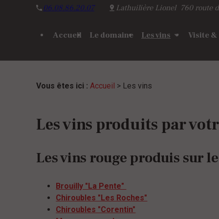
Panneau de gestion des cookies
06.08.86.20.07
Lathuilière Lionel
760 route d
Accueil
Le domaine
Les vins
Visite &
Vous êtes ici :
Accueil
> Les vins
Les vins produits par votre
Les vins rouge produis sur l
Brouilly "La Pente"
Chiroubles "Les Roches"
Chiroubles "Corentin"