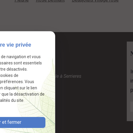
re vie privée
Contact
e de navigation et vous
06.08.86.20.07
ssaires sont essentiels
Lathuilière Lionel
tre désactivés.
I
cookies de
760 route de la Martingale à Serrieres
i
 préférences. Vous
69220 Cercié
cliquant sur le lien
p
r que la désactivation de
lités du site.
 et fermer