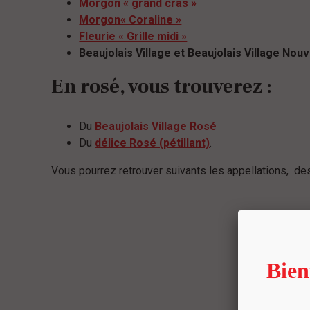
Morgon « grand cras »
Morgon« Coraline »
Fleurie « Grille midi »
Beaujolais Village et Beaujolais Village Nou
En rosé, vous trouverez :
Du
Beaujolais Village Rosé
Du
délice Rosé (pétillant)
.
Vous pourrez retrouver suivants les appellations, d