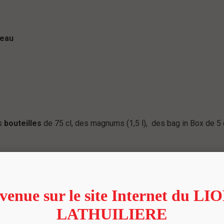
veau
es
bouteilles
de 75 cl, des magnums (1,5 l), des bag in Box de 5 o