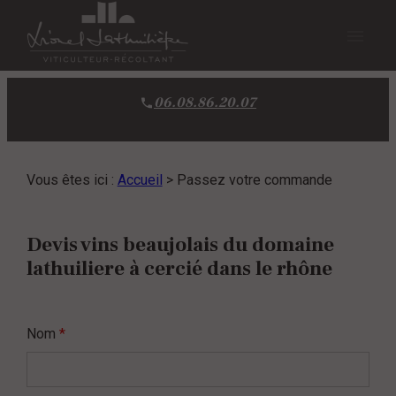
Panneau de gestion des cookies
menu
06.08.86.20.07
Vous êtes ici :
Accueil
> Passez votre commande
Devis vins beaujolais du domaine
lathuiliere à cercié dans le rhône
Nom
*