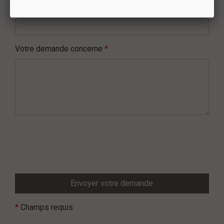
Délice Rosé, 75cl - 8.50 €
Votre demande concerne
*
*
Champs requis