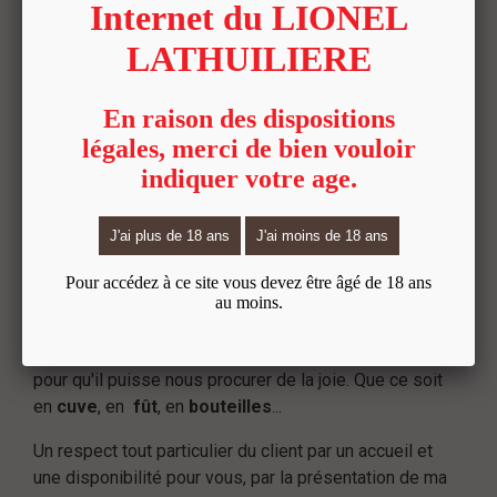
Respect de la
vigne
et de la terre, en prenant soin
d'elle, de sa composition, c'est pourquoi afin de
respecter l'environnement, je travaille en culture
raisonnée. En effet, j'adapte mes traitements
seulement suivant le besoin nécessaire dû à la météo,
ou au risque pour la
vigne
mais pas en systématique.
Respect de la typicité de chaque terroir.
Les
vendanges
sont réalisées à la main par vingt à
trente personnes. Puis viens l'élevage de mon
vin
qui
est comme un enfant, il faut lui laisser le temps de
grandir, se développer et s'épanouir au rythme du
temps. Toujours le suivre, l'accompagner à son rythme
pour qu'il puisse nous procurer de la joie. Que ce soit
en
cuve
, en
fût
, en
bouteilles
...
Un respect tout particulier du client par un accueil et
une disponibilité pour vous, par la présentation de ma