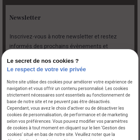
Newsletter
Inscrivez-vous à notre newsletter et restez
informés des prochains évènements et
promotions.
Le secret de nos cookies ?
Le respect de votre vie privée
Notre site utilise des cookies pour améliorer votre expérience de
navigation et vous offrir un contenu personnalisé. Les cookies
strictement nécessaires sont essentiels au fonctionnement de
base de notre site et ne peuvent pas être désactivés.
Cependant, vous avez le choix d'activer ou de désactiver les
cookies de personnalisation, de performance et de marketing
selon vos préférences. Vous pouvez modifier vos paramètres
Siret :
75299011900014
de cookies à tout moment en cliquant sur le lien 'Gestion des
Mentions
Politique de
légales
confidentialité
cookies' situé en bas de notre site. Veuillez noter que la