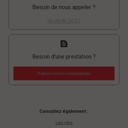
Besoin de nous appeler ?
06.08.86.20.07
text_snippet
Besoin d'une prestation ?
Passez votre commande
Consultez également :
Les vins