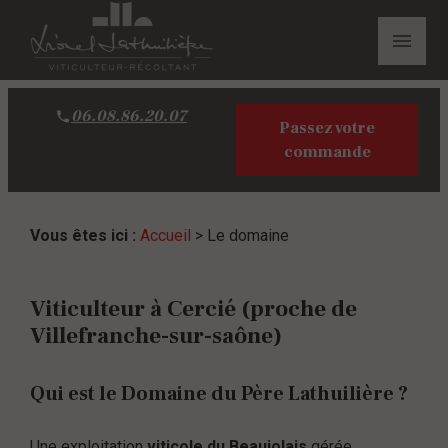
Panneau de gestion des cookies
menu
06.08.86.20.07
Passez votre
commande
Vous êtes ici :
Accueil
> Le domaine
Viticulteur à Cercié (proche de
Villefranche-sur-saône)
Qui est le Domaine du Père Lathuilière ?
Une exploitation
viticole du Beaujolais
gérée