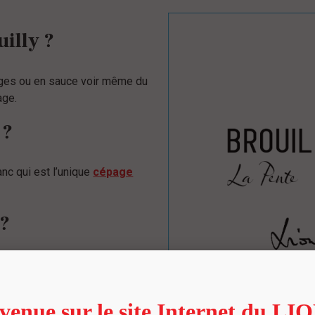
illy ?
uges ou en sauce voir même du
age.
 ?
nc qui est l’unique
cépage
 ?
s anciennes et des vignes
lement en vieilles vignes.