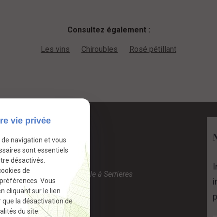
Consultez également :
Les vins
Chiroubles
Rosé pétillant
re vie privée
Contact
e de navigation et vous
06.08.86.20.07
ssaires sont essentiels
tre désactivés.
Lathuilière Lionel
I
cookies de
760 route de la Martingale à Serrieres
i
 préférences. Vous
69220 Cercié
cliquant sur le lien
p
r que la désactivation de
lités du site.