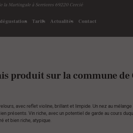
e la Martingale à Serrieres
69220 Cercié
 dégustation
Tarifs
Actualités
Contact
ais produit sur la commune de 
lours, avec reflet violine, brillant et limpide. Un nez au mélange
bien présents. Vin riche, avec un potentiel de garde au cours duqu
é et bien riche, atypique.