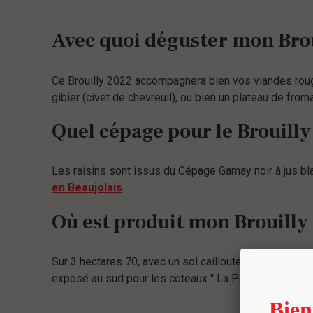
Avec quoi déguster mon Brou
Ce Brouilly 2022 accompagnera bien vos viandes ro
gibier (civet de chevreuil), ou bien un plateau de from
Quel cépage pour le Brouilly
Les raisins sont issus du Cépage Gamay noir à jus bla
en Beaujolais
.
Où est produit mon Brouilly
Sur 3 hectares 70, avec un sol caillouteux d’alluvion
exposé au sud pour les coteaux " La Pente ". Principa