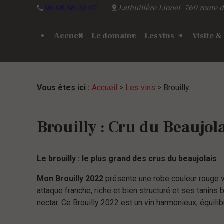
Panneau de gestion des cookies
06.08.86.20.07
Lathuilière Lionel
760 route d
Accueil
Le domaine
Les vins
Visite &
Vous êtes ici :
Accueil
>
Les vins
> Brouilly
Brouilly : Cru du Beaujol
Le brouilly : le plus grand des crus du beaujolais
Mon Brouilly 2022
présente une robe couleur rouge ve
attaque franche, riche et bien structuré et ses tanins 
nectar. Ce Brouilly 2022 est un vin harmonieux, équilibr