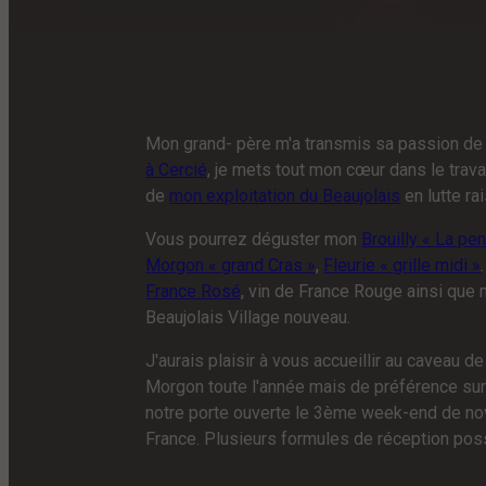
Pause
Mon grand- père m'a transmis sa passion de 
à Cercié
, je mets tout mon cœur dans le trava
de
mon exploitation du Beaujolais
en lutte ra
Vous pourrez déguster mon
Brouilly « La pe
Morgon « grand Cras »
,
Fleurie « grille midi »
France Rosé
, vin de France Rouge ainsi que
Beaujolais Village nouveau.
J'aurais plaisir à vous accueillir au caveau 
Morgon toute l'année mais de préférence sur
notre porte ouverte le 3ème week-end de no
France. Plusieurs formules de réception poss