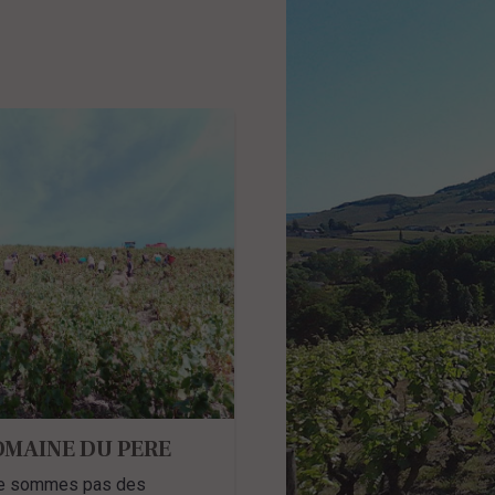
OMAINE DU PERE
UILIERE : QUOI DE
e sommes pas des