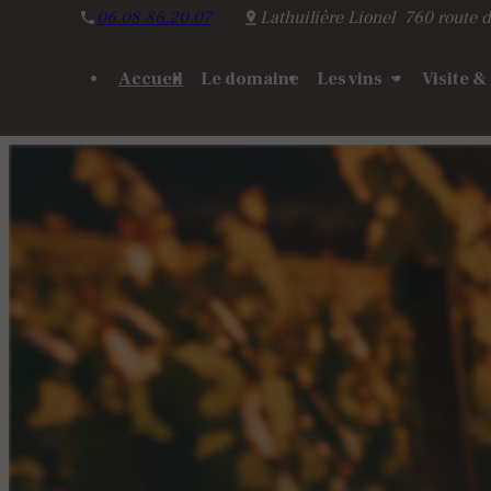
Panneau de gestion des cookies
06.08.86.20.07
Lathuilière Lionel
760 route d
Accueil
Le domaine
Les vins
Visite &