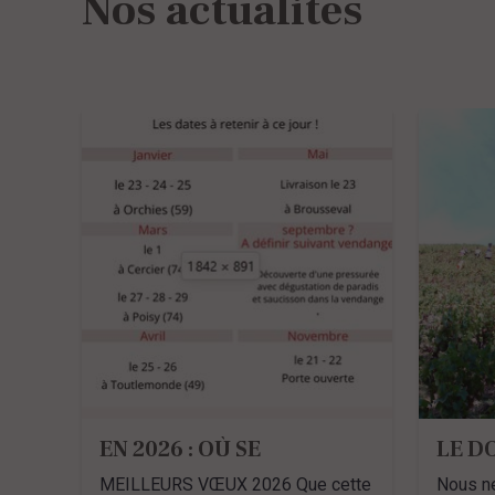
Nos actualités
EN 2026 : OÙ SE
LE D
RENCONTRER POUR
LATH
MEILLEURS VŒUX 2026 Que cette
Nous n