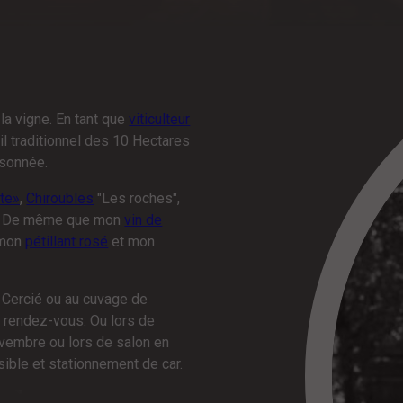
la vigne. En tant que
viticulteur
il traditionnel des 10 Hectares
isonnée.
nte»
,
Chiroubles
"Les roches",
. De même que mon
vin de
 mon
pétillant rosé
et mon
de Cercié ou au cuvage de
 rendez-vous. Ou lors de
vembre ou lors de salon en
ible et stationnement de car.