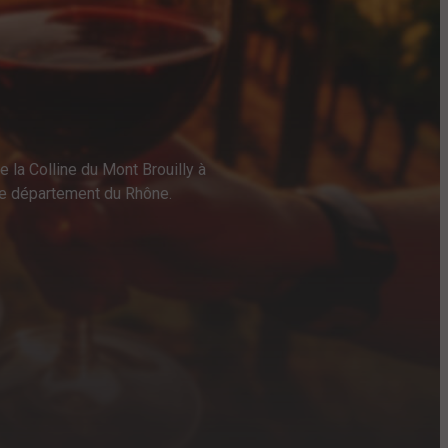
e la Colline du Mont Brouilly à
 le département du Rhône.