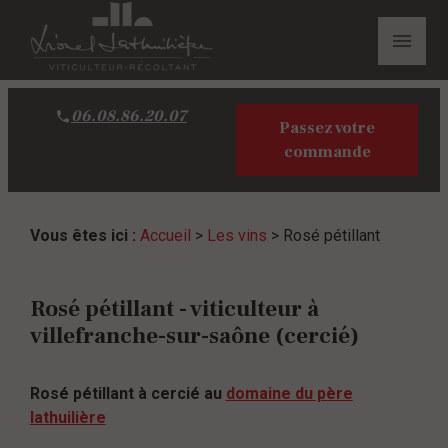
Panneau de gestion des cookies
menu
06.08.86.20.07
Passez votre
commande
Vous êtes ici :
Accueil
>
Les vins
> Rosé pétillant
Rosé pétillant - viticulteur à
villefranche-sur-saône (cercié)
Rosé pétillant à cercié au
domaine du père
lathuilière