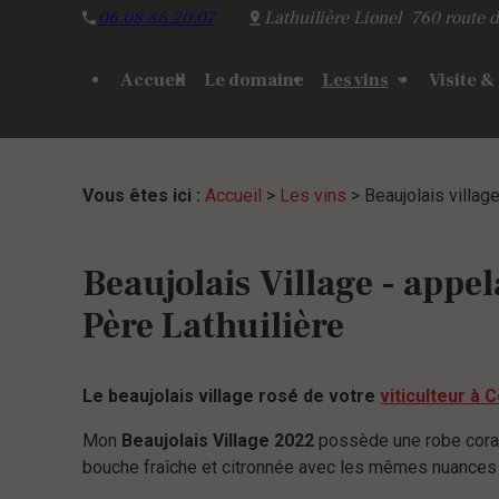
Panneau de gestion des cookies
06.08.86.20.07
Lathuilière Lionel
760 route d
Accueil
Le domaine
Les vins
Visite &
Vous êtes ici :
Accueil
>
Les vins
> Beaujolais villag
Beaujolais Village - app
Père Lathuilière
Le beaujolais village rosé de votre
viticulteur à 
Mon
Beaujolais Village 2022
possède une robe corail
bouche fraîche et citronnée avec les mêmes nuances a