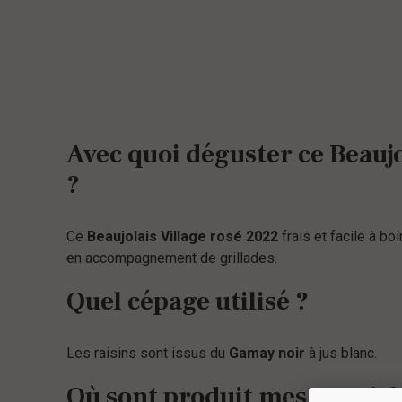
Avec quoi déguster ce Beaujo
?
Ce
Beaujolais Village rosé 2022
frais et facile à boi
en accompagnement de grillades.
Quel cépage utilisé ?
Les raisins sont issus du
Gamay noir
à jus blanc.
Où sont produit mes Beaujola