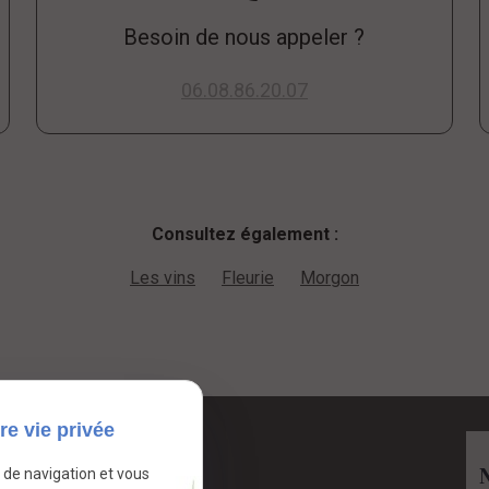
Besoin de nous appeler ?
06.08.86.20.07
Consultez également :
Les vins
Fleurie
Morgon
re vie privée
Contact
e de navigation et vous