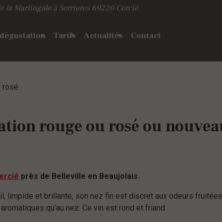
e la Martingale à Serrieres
69220 Cercié
 dégustation
Tarifs
Actualités
Contact
e rosé
elation rouge ou rosé ou nouv
Cercié
près de Belleville en Beaujolais.
, limpide et brillante, son nez fin est discret aux odeurs fruitée
romatiques qu’au nez. Ce vin est rond et friand.