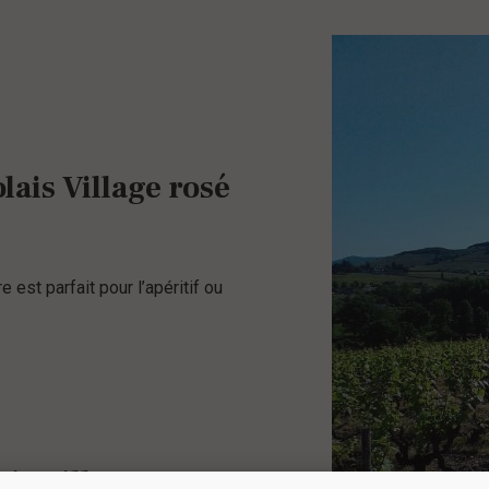
lais Village rosé
re est parfait pour l’apéritif ou
is Village ?